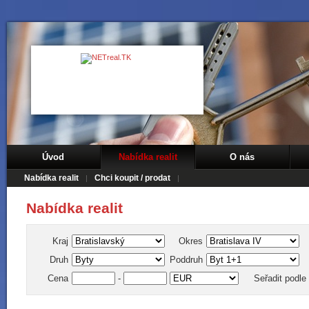
Úvod
Nabídka realit
O nás
Nabídka realit
Chci koupit / prodat
Nabídka realit
Kraj
Okres
Druh
Poddruh
Cena
-
Seřadit podle