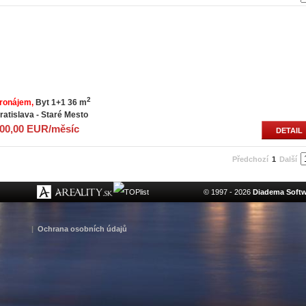
2
ronájem
Byt 1+1 36 m
ratislava - Staré Mesto
00,00 EUR/měsíc
DETAIL
Předchozí
1
Další
© 1997 - 2026
Diadema Softwa
|
Ochrana osobních údajů