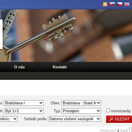
O nás
Kontakt
es
Obec
uh
Typ
novostavby
Seřadit podle
Předchozí
1
Další