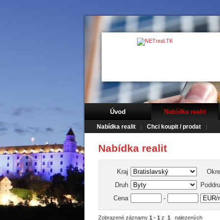
Úvod
Nabídka realit
Nabídka realit
Chci koupit / prodat
Nabídka realit
Kraj
Okr
Druh
Poddr
Cena
-
Zobrazené záznamy
1 - 1
z
1
nalezených