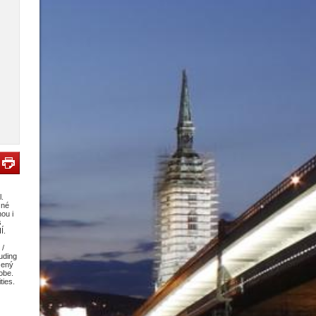
l.
žné
ou i
s
Í.
 /
luding
zený
robe.
ties.