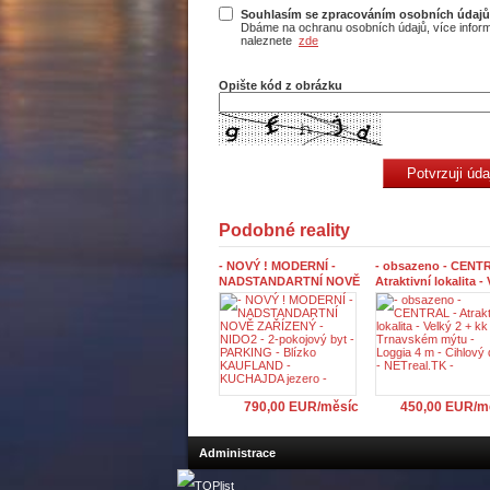
Souhlasím se zpracováním osobních údajů
Dbáme na ochranu osobních údajů, více infor
naleznete
zde
Opište kód z obrázku
Podobné reality
- NOVÝ ! MODERNÍ -
- obsazeno - CENT
NADSTANDARTNÍ NOVĚ
Atraktivní lokalita -
ZAŘÍZENÝ - NIDO2 - 2-
2 + kk na Trnavské
pokojový byt - PARKING
mýtu - Loggia 4 m -
- Blízko KAUFLAND -
Cihlový dům - NETr
KUCHAJDA jezero -
-
790,00 EUR/měsíc
450,00 EUR/m
Administrace