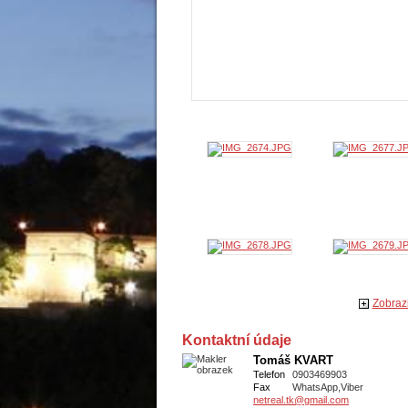
Zobrazi
Kontaktní údaje
Tomáš KVART
Telefon
0903469903
Fax
WhatsApp,Viber
netreal.tk@gmail.com