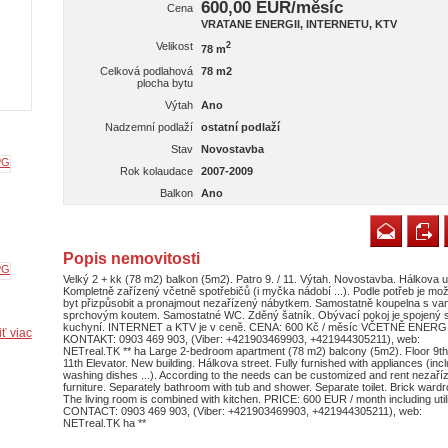
600,00 EUR/měsíc
Cena
VRATANE ENERGII, INTERNETU, KTV
Velikost
2
78 m
Celková podlahová
78 m2
plocha bytu
Výtah
Ano
Nadzemní podlaží
ostatní podlaží
Stav
Novostavba
Rok kolaudace
2007-2009
Balkon
Ano
Popis nemovitosti
Velký 2 + kk (78 m2) balkon (5m2). Patro 9. / 11. Výtah. Novostavba. Hálkova u
Kompletně zařízený včetně spotřebičů (i myčka nádobí ...). Podle potřeb je mo
byt přizpůsobit a pronajmout nezařízený nábytkem. Samostatně koupelna s van
sprchovým koutem. Samostatné WC. Zděný šatník. Obývací pokoj je spojený 
kuchyní. INTERNET a KTV je v ceně. CENA: 600 Kč / měsíc VČETNĚ ENERGI
ť viac
KONTAKT: 0903 469 903, (Viber: +421903469903, +421944305211), web:
NETreal.TK ** ha Large 2-bedroom apartment (78 m2) balcony (5m2). Floor 9th
11th Elevator. New building. Hálkova street. Fully furnished with appliances (inc
washing dishes ...). According to the needs can be customized and rent nezaří
furniture. Separately bathroom with tub and shower. Separate toilet. Brick ward
The living room is combined with kitchen. PRICE: 600 EUR / month including utili
CONTACT: 0903 469 903, (Viber: +421903469903, +421944305211), web:
NETreal.TK ha **