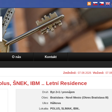
O nás
Kontakt
Změněné:
07.08.2026
Vložené:
07.0
Polus, ŠNEK, IBM .. Letní Residence
Druh
Byt 2+1 / pronájem
Obec
Bratislava - Nové Mesto (Okres Bratislava III)
Ulice
Hálkova
Lokalita
POLUS, SLIMAK, IBM..