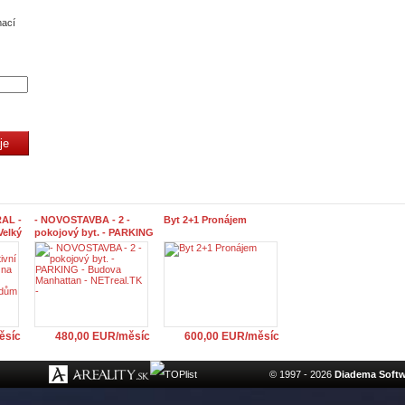
mací
RAL -
- NOVOSTAVBA - 2 -
Byt 2+1 Pronájem
 Velký
pokojový byt. - PARKING
m
- Budova Manhattan -
NETreal.TK -
eal.TK
ěsíc
480,00 EUR/měsíc
600,00 EUR/měsíc
© 1997 - 2026
Diadema Softwa