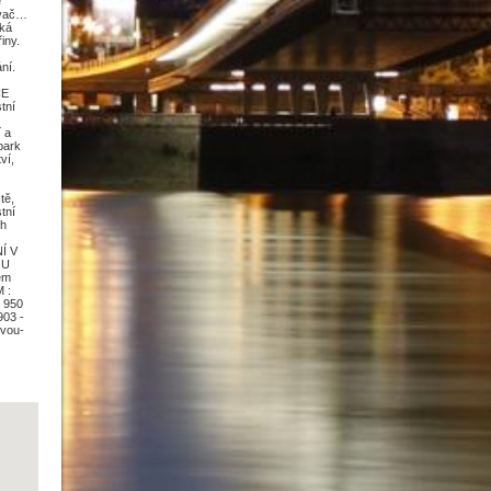
e
avač…
ská
iny.
ní.
CE
tní
í a
 park
ví,
e
tě,
tní
ch
NÍ V
OU
jem
 :
. 950
903 -
dvou-