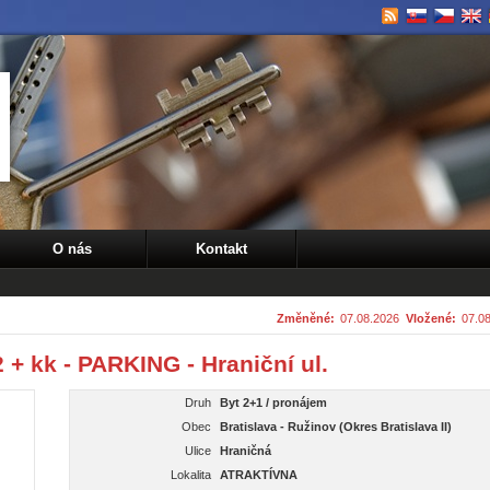
O nás
Kontakt
Změněné:
07.08.2026
Vložené:
07.0
 kk - PARKING - Hraniční ul.
Druh
Byt 2+1 / pronájem
Obec
Bratislava - Ružinov (Okres Bratislava II)
Ulice
Hraničná
Lokalita
ATRAKTÍVNA