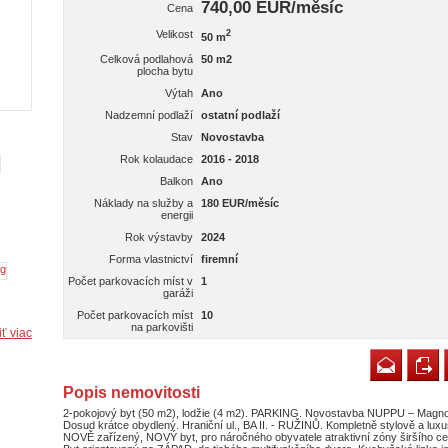
740,00 EUR/měsíc
Cena
Velikost
2
50 m
Celková podlahová
50 m2
plocha bytu
Výtah
Ano
Nadzemní podlaží
ostatní podlaží
Stav
Novostavba
Rok kolaudace
2016 - 2018
Balkon
Ano
Náklady na služby a
180 EUR/měsíc
energii
Rok výstavby
2024
Forma vlastnictví
firemní
Počet parkovacích míst v
1
garáži
Počet parkovacích míst
10
na parkovišti
ť viac
Popis nemovitosti
2-pokojový byt (50 m2), lodžie (4 m2). PARKING. Novostavba NUPPU – Magnol
Dosud krátce obydlený. Hraniční ul., BA II. - RUŽINŮ. Kompletně stylově a lux
NOVĚ zařízený, NOVÝ byt, pro náročného obyvatele atraktivní zóny širšího ce