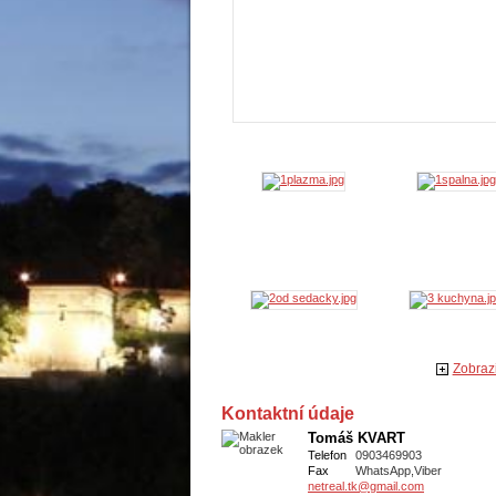
Zobrazi
Kontaktní údaje
Tomáš KVART
Telefon
0903469903
Fax
WhatsApp,Viber
netreal.tk@gmail.com