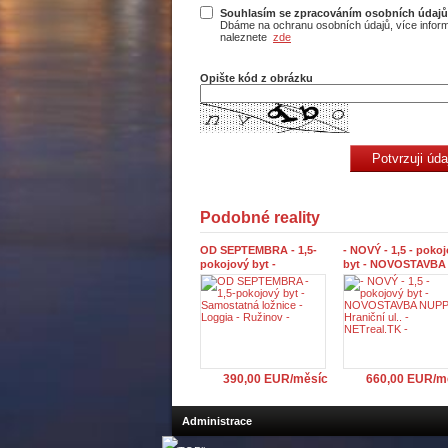
Souhlasím se zpracováním osobních údajů
Dbáme na ochranu osobních údajů, více infor
naleznete
zde
Opište kód z obrázku
Podobné reality
OD SEPTEMBRA - 1,5-
- NOVÝ - 1,5 - poko
pokojový byt -
byt - NOVOSTAVBA
Samostatná ložnice -
NUPPU - Hraniční ul.
Loggia - Ružinov -
NETreal.TK -
390,00 EUR/měsíc
660,00 EUR/m
Administrace