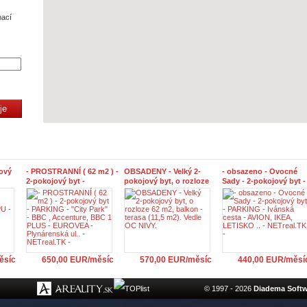
mací
jový
- PROSTRANNÍ ( 62 m2 ) -
OBSADENY - Velký 2-
- obsazeno - Ovocné
2-pokojový byt -
pokojový byt, o rozloze
Sady - 2-pokojový byt -
. -
PARKING - "City Park" -
62 m2, balkon - terasa
PARKING - Ivánská ces
BBC , Accenture, BBC 1
(11,5 m2). Vedle OC NIVY.
- AVION, IKEA, LETISK
PLUS - EUROVEA -
.. - NETreal.TK -
Plynárenská ul.. -
NETreal.TK -
ěsíc
650,00 EUR/měsíc
570,00 EUR/měsíc
440,00 EUR/měsí
© 1997 - 2026
Diadema Softwa