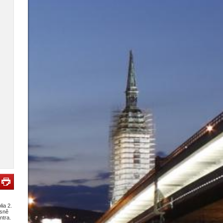
ia 2.
usně
ntra.