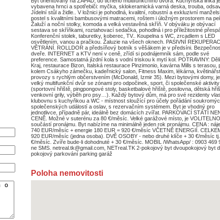
Byt orientovaný na ZÁPAD, do tichého multifunkčního dvora. Kuchyňská linka j
vybavena hrnci a spotřebiči: myčka, sklokeramická varná deska, trouba, ods
Jídelní stůl a židle.. V ložnici je pohodlná, kvalitní, robustní a exkluzivní manžel
postel s kvalitními bambusovými matracemi, roštem i úložným prostorem na peř
Žaluží a noční stolky, komoda a velká vestavěná skříň. V obýváku je obývací
sestava se skříňkami, roztahovací sedačka, pohodlná i pro příležitostné přespá
Konferenční stolek, taburetky, koberec, TV.. Koupelna s WC, zrcadlem s LED
osvětlením, vanou a pračkou. Žaluzie na všech oknech. PASIVNÍ REKUPERA
VĚTRÁNÍ. ROLLDOR a předsíňový botník s věšákem je v předsíni. Bezpečnos
dveře. INTERNET a KTV není v ceně, zřídí si podnájemník sám, podle své
preference. Samostatná jízdní kola s vodní triskou k mytí kol. POTRAVINY: Děl
Kraj, restaurace Bizon, Italská restaurace Pinzimonio, kavárna Mills s terasou,
kolem Csákyho zámečku, kadeřnický salon, Fitness Maxim, lékárna, květinářst
provozy s rychlým občerstvením (McDonald, Izmir 35). Mezi bytovými domy, j
velký multifunkční dvůr se zónami pro odpočinek, sport, či společenské aktivity
(sportovní hřiště, pingpongové stoly, basketbalové hřiště, posilovna, dětská hřiš
venkovní grily, výběh pro psy…). Každý bytový dům, má pro své rezidenty vlas
klubovnu s kuchyňkou a WC - místnost sloužící pro účely pořádání soukromý
společenských událostí a oslav, s rezervačním systémem. Byt je vhodný pro
jednotlivce, případně pár, ideálně bez domácích zvířat. PARKOVACÍ STÁTÍ NE
CENĚ. Možné v suterénu za 80 €/měsíc. Velké garážové místo, je VOLITELN
součástí pronájmu. Byt nabízíme na minimálně jeden rok pronájmu. CENA : ná
740 EUR/měsíc + energie 180 EUR = 920 €/měsíc VČETNĚ ENERGIÍ. CELKEM
920 EUR/měsíc (jedna osoba). DVĚ OSOBY - nebo druhé klíče + 30 €/měsíc tj
€/měsíc. Zvíře bude-li dohodnuté + 30 €/měsíc. MOBIL /WhatsApp/ : 0903 469 
ne SMS. netreal.tk@gmail.com, NETreal.TK 2-pokojový byt dvoupokojový byt 
pokojový parkování parking garáž
Poloha nemovitosti