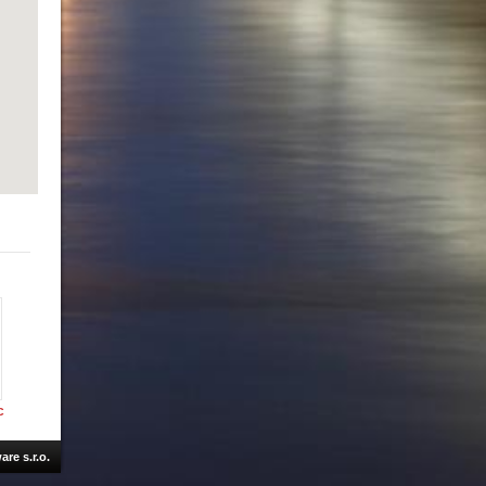
ta
O
c
re s.r.o.