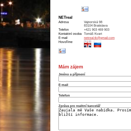
NETreal
Adresa
Vajnorská 98
83104 Bratislava
Telefon
+421 903 469 903
Kontaktní osoba
Tomáš Kvart
E-mail
netreal.tk@gmail.com
Hovoříme
Mám zájem
Jméno a příjmení
E-mail
Telefon
Zpráva pro realitní kancelář