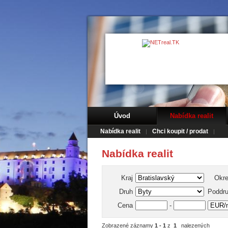
Úvod
Nabídka realit
Nabídka realit
Chci koupit / prodat
Nabídka realit
Kraj
Okr
Druh
Poddr
Cena
-
Zobrazené záznamy
1 - 1
z
1
nalezených