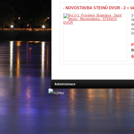
- NOVOSTAVBA STEINŮ DVOR - 2 + kk -
2
S
d
n
ži
P
B
6
Administrace