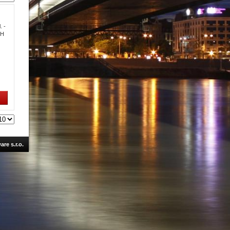
. -
IH
re s.r.o.