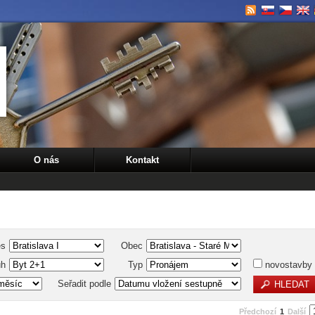
O nás
Kontakt
es
Obec
uh
Typ
novostavby
Seřadit podle
Předchozí
1
Další