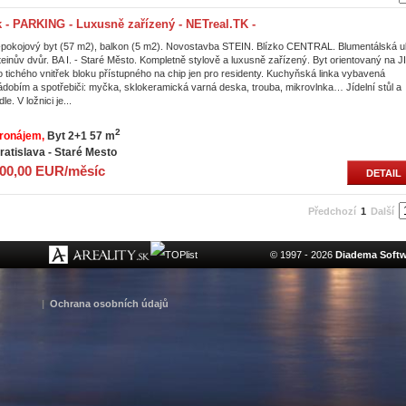
 PARKING - Luxusně zařízený - NETreal.TK -
-pokojový byt (57 m2), balkon (5 m2). Novostavba STEIN. Blízko CENTRAL. Blumentálská ul
teinův dvůr. BA I. - Staré Město. Kompletně stylově a luxusně zařízený. Byt orientovaný na J
o tichého vnitřek bloku přístupného na chip jen pro residenty. Kuchyňská linka vybavená
ádobím a spotřebiči: myčka, sklokeramická varná deska, trouba, mikrovlnka… Jídelní stůl a
dle. V ložnici je...
2
ronájem
Byt 2+1 57 m
ratislava - Staré Mesto
00,00 EUR/měsíc
DETAIL
Předchozí
1
Další
© 1997 - 2026
Diadema Softwa
|
Ochrana osobních údajů