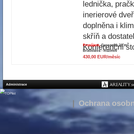
lednička, prač
inerierové dve
doplněna i kl
skříň a dostate
2
Konferenční sto
Pronájem
Garsonka 28 m
Bratislava - Ružinov
430,00 EUR/měsíc
Administrace
|
Ochrana osobn