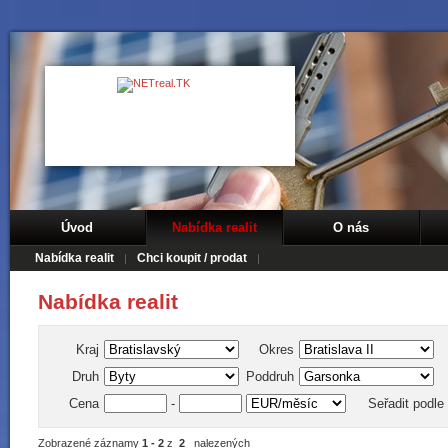
Úvod
Nabídka realit
O nás
Nabídka realit
Chci koupit / prodat
Nabídka realit
Kraj
Okres
Druh
Poddruh
Cena
-
Seřadit podle
Zobrazené záznamy
1 - 2
z
2
nalezených