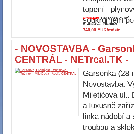
topení - plyno
2
soukromém po
Pronájem
Garsonka 25 m
Bratislava - Ružinov
340,00 EUR/měsíc
- NOVOSTAVBA - Garsonka
CENTRÁL - NETreal.TK -
Garsonka (28 m
Novostavba. V
Miletičova ul..
a luxusně zař
linka nádobí a 
troubou a sklo