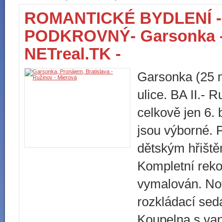
ROMANTICKÉ BYDLENÍ -
PODKROVNÝ- Garsonka - M
NETreal.TK -
Garsonka (25 
ulice. BA II.- 
celkově jen 6.
jsou výborné. 
dětským hřišt
Kompletní rek
vymalován. No
rozkládací se
Koupelna s van